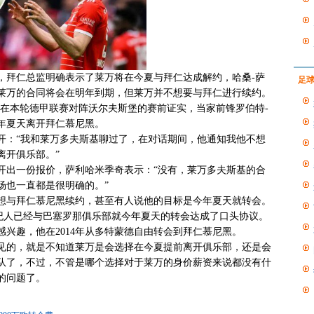
拜仁总监明确表示了莱万将在今夏与拜仁达成解约，哈桑-萨
足
莱万的合同将会在明年到期，但莱万并不想要与拜仁进行续约。
本轮德甲联赛对阵沃尔夫斯堡的赛前证实，当家前锋罗伯特-
年夏天离开拜仁慕尼黑。
：“我和莱万多夫斯基聊过了，在对话期间，他通知我他不想
离开俱乐部。”
出一份报价，萨利哈米季奇表示：“没有，莱万多夫斯基的合
场也一直都是很明确的。”
与拜仁慕尼黑续约，甚至有人说他的目标是今年夏天就转会。
的经纪人已经与巴塞罗那俱乐部就今年夏天的转会达成了口头协议。
感兴趣，他在2014年从多特蒙德自由转会到拜仁慕尼黑。
的，就是不知道莱万是会选择在今夏提前离开俱乐部，还是会
队了，不过，不管是哪个选择对于莱万的身价薪资来说都没有什
的问题了。