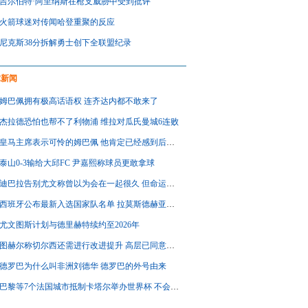
吉尔伯特·阿里纳斯在枪支威胁中受到批评
火箭球迷对传闻哈登重聚的反应
尼克斯38分拆解勇士创下全联盟纪录
球新闻
姆巴佩拥有极高话语权 连齐达内都不敢来了
杰拉德恐怕也帮不了利物浦 维拉对瓜氏曼城6连败
皇马主席表示可怜的姆巴佩 他肯定已经感到后悔了
泰山0-3输给大邱FC 尹嘉熙称球员更敢拿球
迪巴拉告别尤文称曾以为会在一起很久 但命运让我们走上不同道路
西班牙公布最新入选国家队名单 拉莫斯德赫亚无缘
尤文图斯计划与德里赫特续约至2026年
图赫尔称切尔西还需进行改进提升 高层已同意阿隆索离队申请
德罗巴为什么叫非洲刘德华 德罗巴的外号由来
巴黎等7个法国城市抵制卡塔尔举办世界杯 不会在大屏幕转播比赛