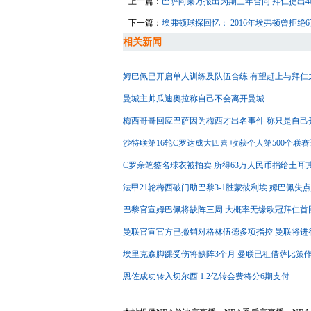
上一篇：
巴萨向莱万报出为期三年合同 拜仁提出4
下一篇：
埃弗顿球探回忆： 2016年埃弗顿曾拒绝
相关新闻
姆巴佩已开启单人训练及队伍合练 有望赶上与拜仁
曼城主帅瓜迪奥拉称自己不会离开曼城
梅西哥哥回应巴萨因为梅西才出名事件 称只是自己
沙特联第16轮C罗达成大四喜 收获个人第500个联
C罗亲笔签名球衣被拍卖 所得63万人民币捐给土耳
法甲21轮梅西破门助巴黎3-1胜蒙彼利埃 姆巴佩失
巴黎官宣姆巴佩将缺阵三周 大概率无缘欧冠拜仁首
曼联官宣官方已撤销对格林伍德多项指控 曼联将进
埃里克森脚踝受伤将缺阵3个月 曼联已租借萨比策
恩佐成功转入切尔西 1.2亿转会费将分6期支付