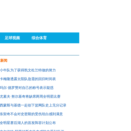
足球视频
综合体育
球新闻
小牛队为了获得凯文杜兰特做的努力
卡梅隆透露太阳队急需的回归时间表
玛尔·德罗赞对自己的称号表示疑惑
尤素夫·努尔基奇将缺席两周全明星比赛
西蒙斯与基德一起创下篮网队史上无分记录
东契奇不会对史密斯的受伤坦白感到满意
全明星赛后湖人的首发阵容计划公布