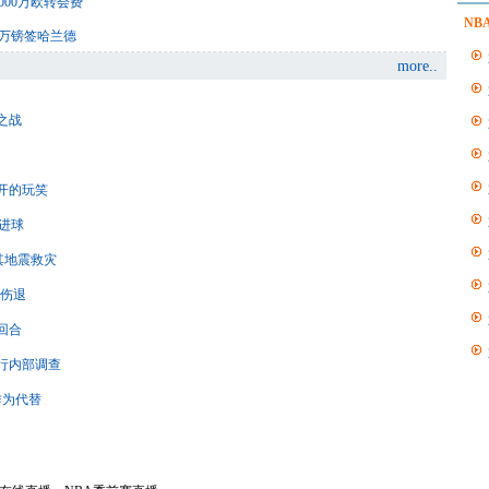
000万欧转会费
NB
6万镑签哈兰德
more..
之战
开的玩笑
赛进球
其地震救灾
点伤退
回合
行内部调查
作为代替