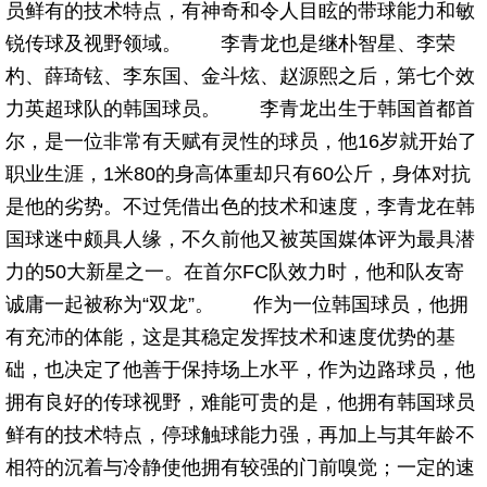
员鲜有的技术特点，有神奇和令人目眩的带球能力和敏
锐传球及视野领域。 李青龙也是继朴智星、李荣
杓、薛琦铉、李东国、金斗炫、赵源熙之后，第七个效
力英超球队的韩国球员。 李青龙出生于韩国首都首
尔，是一位非常有天赋有灵性的球员，他16岁就开始了
职业生涯，1米80的身高体重却只有60公斤，身体对抗
是他的劣势。不过凭借出色的技术和速度，李青龙在韩
国球迷中颇具人缘，不久前他又被英国媒体评为最具潜
力的50大新星之一。在首尔FC队效力时，他和队友寄
诚庸一起被称为“双龙”。 作为一位韩国球员，他拥
有充沛的体能，这是其稳定发挥技术和速度优势的基
础，也决定了他善于保持场上水平，作为边路球员，他
拥有良好的传球视野，难能可贵的是，他拥有韩国球员
鲜有的技术特点，停球触球能力强，再加上与其年龄不
相符的沉着与冷静使他拥有较强的门前嗅觉；一定的速