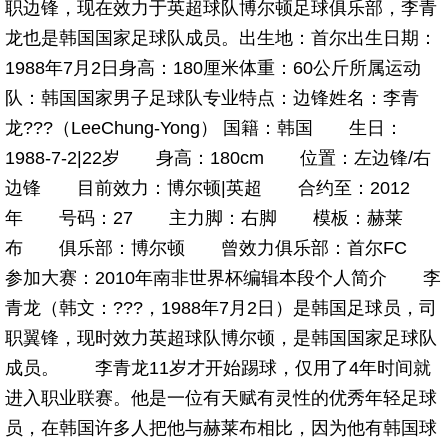
职边锋，现在效力于英超球队博尔顿足球俱乐部，李青
龙也是韩国国家足球队成员。出生地：首尔出生日期：
1988年7月2日身高：180厘米体重：60公斤所属运动
队：韩国国家男子足球队专业特点：边锋姓名：李青
龙???（LeeChung-Yong） 国籍：韩国 生日：
1988-7-2|22岁 身高：180cm 位置：左边锋/右
边锋 目前效力：博尔顿|英超 合约至：2012
年 号码：27 主力脚：右脚 模板：赫莱
布 俱乐部：博尔顿 曾效力俱乐部：首尔FC
参加大赛：2010年南非世界杯编辑本段个人简介 李
青龙（韩文：???，1988年7月2日）是韩国足球员，司
职翼锋，现时效力英超球队博尔顿，是韩国国家足球队
成员。 李青龙11岁才开始踢球，仅用了4年时间就
进入职业联赛。他是一位有天赋有灵性的优秀年轻足球
员，在韩国许多人把他与赫莱布相比，因为他有韩国球