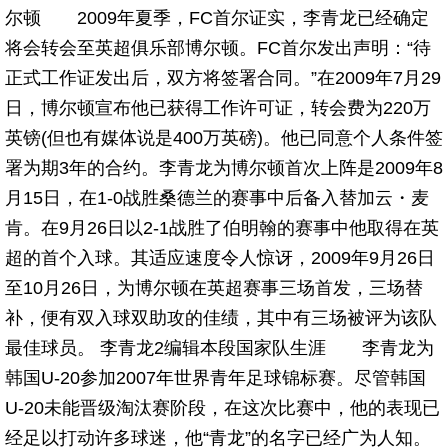
尔顿 2009年夏季，FC首尔证实，李青龙已经确定
将会转会至英超俱乐部博尔顿。FC首尔发出声明：“待
正式工作证发出后，双方将签署合同。”在2009年7月29
日，博尔顿宣布他已获得工作许可证，转会费为220万
英镑(但也有媒体说是400万英磅)。他已同意个人条件签
署为期3年的合约。李青龙为博尔顿首次上阵是2009年8
月15日，在1-0战胜桑德兰的赛事中后备入替加云・麦
肯。在9月26日以2-1战胜了伯明翰的赛事中他取得在英
超的首个入球。其适应速度令人惊讶，2009年9月26日
至10月26日，为博尔顿在英超赛事三场首发，三场替
补，便有双入球双助攻的佳绩，其中有三场被评为该队
最佳球员。 李青龙2编辑本段国家队生涯 李青龙为
韩国U-20参加2007年世界青年足球锦标赛。尽管韩国
U-20未能晋级淘汰赛阶段，在这次比赛中，他的表现已
经足以打动许多球迷，他“青龙”的名字已经广为人知。