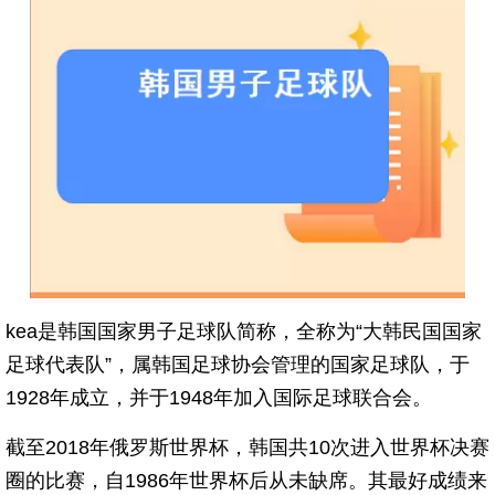
kea是韩国国家男子足球队简称，全称为“大韩民国国家
足球代表队”，属韩国足球协会管理的国家足球队，于
1928年成立，并于1948年加入国际足球联合会。
截至2018年俄罗斯世界杯，韩国共10次进入世界杯决赛
圈的比赛，自1986年世界杯后从未缺席。其最好成绩来