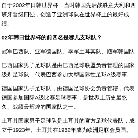
自于2002年日韩世界杯，当时韩国先后战胜意大利和西
班牙晋级四强，创造了亚洲球队在世界杯上的最好成
绩。
02年韩日世界杯的前四名是哪几支球队？
冠军巴西队、亚军德国队、季军土耳其队、殿军韩国队
巴西国家男子足球队是由巴西足球联盟负责管理的国家
级别足球队，代表巴西参加大型国际性足球A级赛事。
德国国家男子足球队，由德国足球协会负责管辖，代表
德国参加国际A级比赛足球赛事，是世界上历史最悠
久、战绩最辉煌的国家队之一。
土耳其国家男子足球队是土耳其的官方足球代表队，成
立于1923年。土耳其在1962年成为欧洲足联会员国。