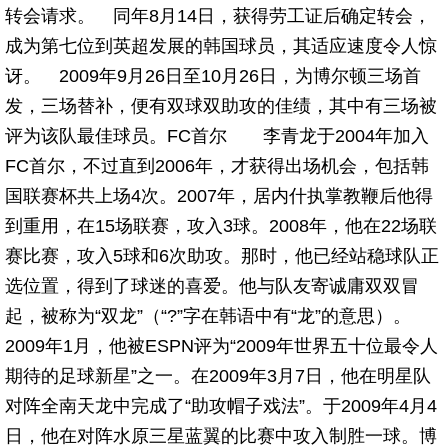
转会请求。 同年8月14日，获得劳工证后确定转会，
成为第七位到英超发展的韩国球员，其适应速度令人惊
讶。 2009年9月26日至10月26日，为博尔顿三场首
发，三场替补，便有双球双助攻的佳绩，其中有三场被
评为该队最佳球员。FC首尔 李青龙于2004年加入
FC首尔，不过直到2006年，才获得出场机会，包括韩
国联赛杯共上场4次。2007年，居内什执掌教鞭后他得
到重用，在15场联赛，攻入3球。2008年，他在22场联
赛比赛，攻入5球和6次助攻。那时，他已经站稳球队正
选位置，得到了球迷的喜爱。他与队友寄诚庸双双冒
起，被称为“双龙”（“?”字在韩语中有“龙”的意思）。
2009年1月，他被ESPN评为“2009年世界五十位最令人
期待的足球新星”之一。在2009年3月7日，他在明星队
对阵全南天龙中完成了“助攻帽子戏法”。于2009年4月4
日，他在对阵水原三星蓝翼的比赛中攻入制胜一球。博