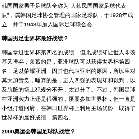
韩国国家男子足球队全称为“大韩民国国家足球代表
队”，属韩国足球协会管理的国家足球队，于1928年成
立，并于1948年加入国际足球联合会。
韩国男足世界杯最好战绩？
韩国拿过世界杯第四名的成绩，但此成绩却让世人即羡
慕又唾弃，羡慕的是，亚洲球队可以获得世界杯第四
名，足以荣耀亚洲，因其也代表亚洲的原因，所以应对
其大加赞赏，唾弃的是，进入四强的表现却和裁判，以
及肮脏的场上犯规分不开，太过分了。不过，韩国足球
在亚洲实力上还是很强的，屡屡参加世界杯，但一直是
小组打道回府，在韩日世界杯上利用主场优势，取得了
世界杯的最好成绩，第四名。
2000奥运会韩国足球队战绩？