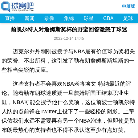
电脑版
直播
新闻
录像
集锦
球星
CBA
足球
前凯尔特人对詹姆斯奖杯的野蛮回答激怒了球迷
2022-12-14 14:45
迈克尔乔丹刚刚被授予与NBA最有价值球员奖相关
的荣誉。不出所料，这引发了勒布朗詹姆斯斯坦斯的一
些相当尖锐的反应。
这些支持者不会喜欢NBA老将埃文·特纳最近的评
论。随着勒布朗球迷质疑一旦詹姆斯国王结束职业生
涯，NBA可能会授予他什么奖项，这位前波士顿凯尔特
人队的点前锋在Twitter上投下了一些轻松的阴影。上帝
保佑我们永远不需要再有另一个NBA泡沫，但即使是勒
布朗最热心的支持者也不得不承认这至少有点好笑。