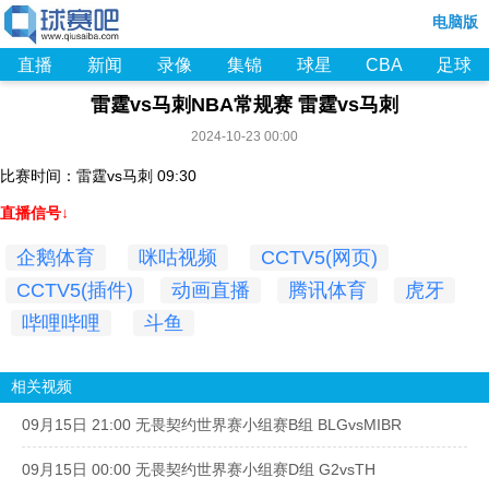
电脑版
直播
新闻
录像
集锦
球星
CBA
足球
雷霆vs马刺NBA常规赛 雷霆vs马刺
2024-10-23 00:00
比赛时间：雷霆vs马刺 09:30
直播信号↓
企鹅体育
咪咕视频
CCTV5(网页)
CCTV5(插件)
动画直播
腾讯体育
虎牙
哔哩哔哩
斗鱼
相关视频
09月15日 21:00 无畏契约世界赛小组赛B组 BLGvsMIBR
09月15日 00:00 无畏契约世界赛小组赛D组 G2vsTH