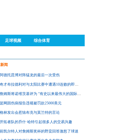
足球视频
综合体育
球新闻
阿德托昆博对阵猛龙的最后一次受伤
奇才布拉德利对与太阳比赛中遭遇10连败的即时反应
詹姆斯将诺维茨基评为 “有史以来最伟大的国际NBA球员”
篮网因伤病报告违规被罚款25000美元
格林发出会惹恼布克与莫兰特的言论
开拓者队的乔什·哈特引起很多人的交易兴趣
前凯尔特人对詹姆斯奖杯的野蛮回答激怒了球迷