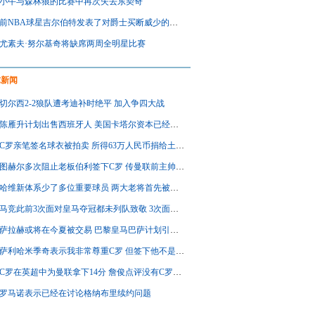
小牛与森林狼的比赛中再次失去东契奇
前NBA球星吉尔伯特发表了对爵士买断威少的看法
尤素夫·努尔基奇将缺席两周全明星比赛
球新闻
切尔西2-2狼队遭考迪补时绝平 加入争四大战
陈雁升计划出售西班牙人 美国卡塔尔资本已经送出报价
C罗亲笔签名球衣被拍卖 所得63万人民币捐给土耳其地震救灾
图赫尔多次阻止老板伯利签下C罗 传曼联前主帅曾建议图赫尔
哈维新体系少了多位重要球员 两大老将首先被弃用
马竞此前3次面对皇马夺冠都未列队致敬 3次面对巴萨夺冠都列队
萨拉赫或将在今夏被交易 巴黎皇马巴萨计划引进萨拉赫
萨利哈米季奇表示我非常尊重C罗 但签下他不是拜仁现在讨论的
C罗在英超中为曼联拿下14分 詹俊点评没有C罗曼联或将无参战欧战资格
罗马诺表示已经在讨论格纳布里续约问题